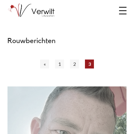
Rouwberichten
«
1
2
3