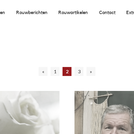
oen
Rouwberichten
Rouwartikelen
Contact
Ext
«
1
2
3
»