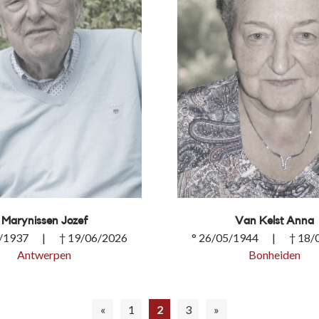
Marynissen Jozef
Van Kelst Anna
6/1937 | † 19/06/2026
° 26/05/1944 | † 18/
Antwerpen
Bonheiden
ssen Jozef
Van Kelst Anna
«
1
2
3
»