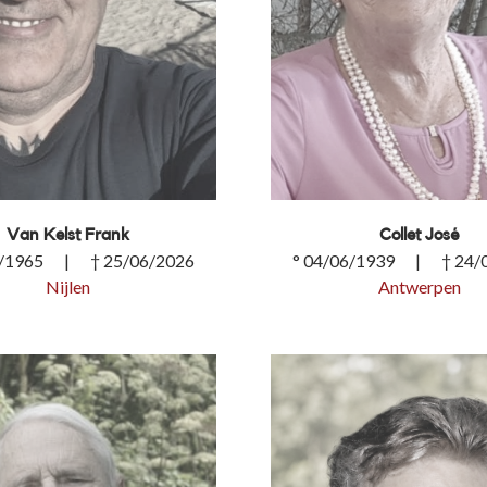
Van Kelst Frank
Collet José
1/1965 | † 25/06/2026
° 04/06/1939 | † 24/
Nijlen
Antwerpen
lst Frank
Collet José