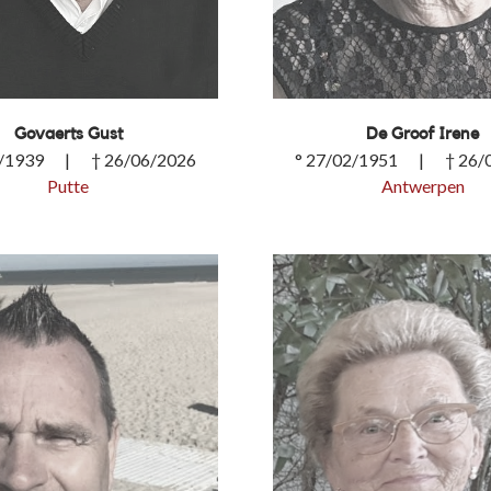
Govaerts Gust
De Groof Irene
3/1939 | † 26/06/2026
° 27/02/1951 | † 26/
Putte
Antwerpen
ts Gust
De Groof Irene