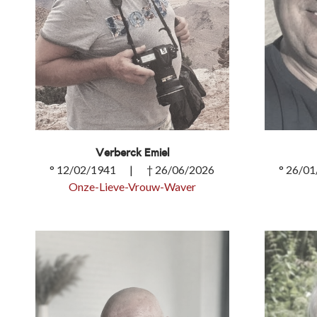
Verberck Emiel
° 12/02/1941 | † 26/06/2026
° 26/0
Onze-Lieve-Vrouw-Waver
Verberck Emiel
Van Ke