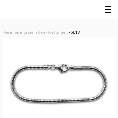
Herinneringssieraden
-
Kettingen
- SL18