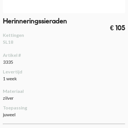
Herinneringssieraden
€ 105
Kettingen
SL18
Artikel #
3335
Levertijd
1 week
Materiaal
zilver
Toepassing
juweel