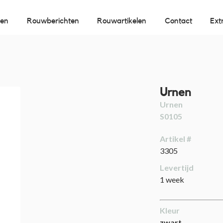
oen
Rouwberichten
Rouwartikelen
Contact
Ext
Urnen
Urnen
S0105
Artikel #
3305
Levertijd
1 week
Kleur
zwart