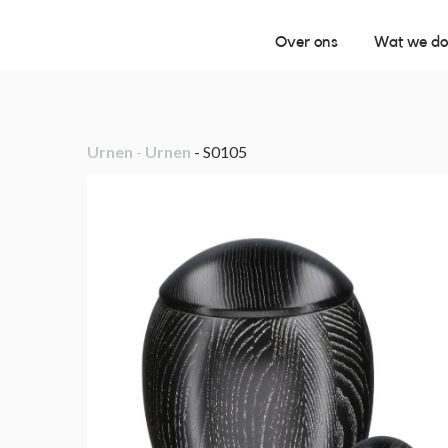
Over ons
Wat we d
Urnen
-
Urnen
- S0105