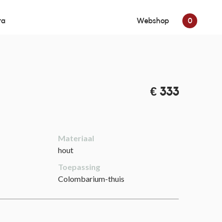
ra
Webshop
0
€ 333
Materiaal
hout
Toepassing
Colombarium-thuis